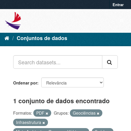
Entrar
Conjuntos de dados
Ordenar por
1 conjunto de dados encontrado
Formatos:
PDF
Grupos:
Geociências
Infraestrutura