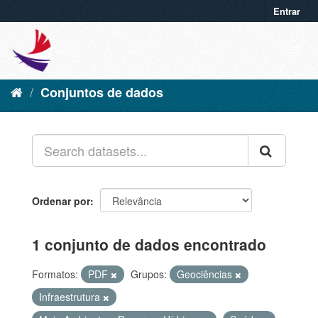
Entrar
Conjuntos de dados
Ordenar por
1 conjunto de dados encontrado
Formatos:
PDF
Grupos:
Geociências
Infraestrutura