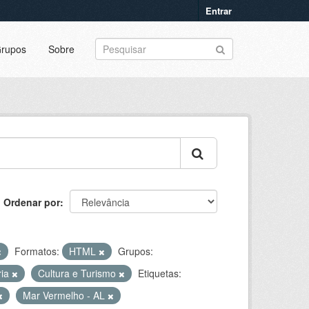
Entrar
rupos
Sobre
Ordenar por
Formatos:
HTML
Grupos:
ria
Cultura e Turismo
Etiquetas:
Mar Vermelho - AL