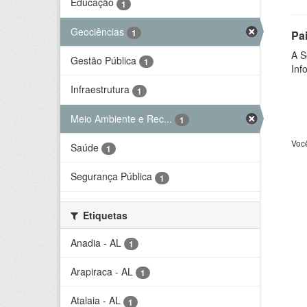
Educação
1
Geociências
1
Pa
A S
Gestão Pública
1
Inf
Infraestrutura
1
Meio Ambiente e Rec...
1
Voc
Saúde
1
Segurança Pública
1
Etiquetas
Anadia - AL
1
Arapiraca - AL
1
Atalaia - AL
1