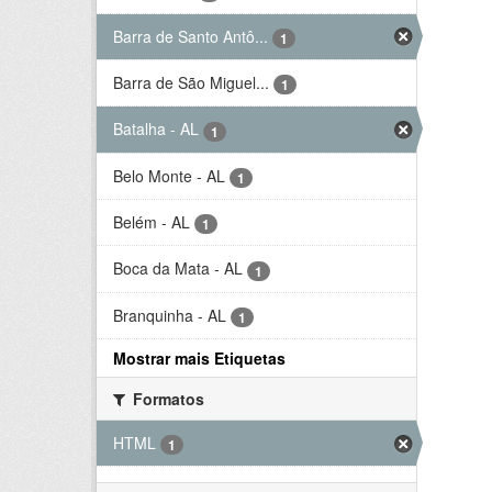
Barra de Santo Antô...
1
Barra de São Miguel...
1
Batalha - AL
1
Belo Monte - AL
1
Belém - AL
1
Boca da Mata - AL
1
Branquinha - AL
1
Mostrar mais Etiquetas
Formatos
HTML
1