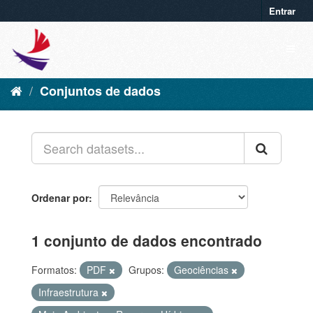
Entrar
Conjuntos de dados
Ordenar por
1 conjunto de dados encontrado
Formatos:
PDF
Grupos:
Geociências
Infraestrutura