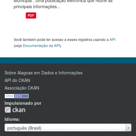
Municipal , uma publicação eletrônica que reúne as
principais informações...
PDF
Você também pode ter acesso a esses registros usando a
API
(veja
Documentação da API
).
Sobre Alagoas em Dados e Informações
API do CKAN
Associação CKAN
Impulsionado por
Idioma
Idioma
português (Brasil)