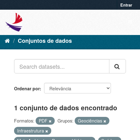
Entrar
Conjuntos de dados
Ordenar por
1 conjunto de dados encontrado
Formatos:
PDF
Grupos:
Geociências
Infraestrutura