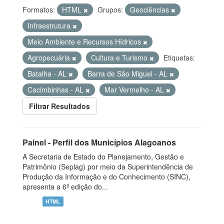
Formatos:
HTML
Grupos:
Geociências
Infraestrutura
Meio Ambiente e Recursos Hídricos
Agropecuária
Cultura e Turismo
Etiquetas:
Batalha - AL
Barra de São Miguel - AL
Cacimbinhas - AL
Mar Vermelho - AL
Filtrar Resultados
Painel - Perfil dos Municípios Alagoanos
A Secretaria de Estado do Planejamento, Gestão e
Patrimônio (Seplag) por meio da Superintendência de
Produção da Informação e do Conhecimento (SINC),
apresenta a 6ª edição do...
HTML