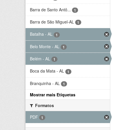
Barra de Santo Antô...
1
Barra de São Miguel-AL
1
Batalha - AL
1
Belo Monte - AL
1
Belém - AL
1
Boca da Mata - AL
1
Branquinha - AL
1
Mostrar mais Etiquetas
Formatos
PDF
1