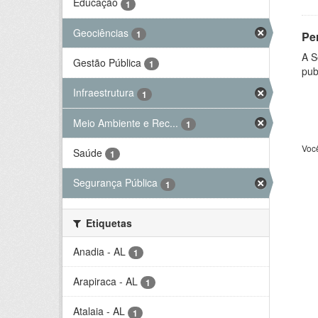
Educação
1
Geociências
1
Per
A S
Gestão Pública
1
pub
Infraestrutura
1
Meio Ambiente e Rec...
1
Voc
Saúde
1
Segurança Pública
1
Etiquetas
Anadia - AL
1
Arapiraca - AL
1
Atalaia - AL
1