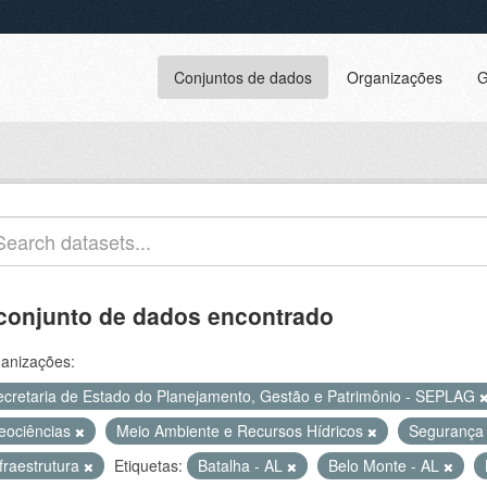
Conjuntos de dados
Organizações
G
conjunto de dados encontrado
anizações:
ecretaria de Estado do Planejamento, Gestão e Patrimônio - SEPLAG
eociências
Meio Ambiente e Recursos Hídricos
Segurança
fraestrutura
Etiquetas:
Batalha - AL
Belo Monte - AL