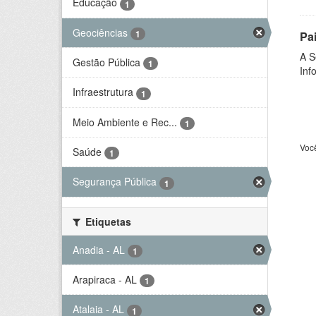
Educação
1
Geociências
1
Pa
A S
Gestão Pública
1
Inf
Infraestrutura
1
Meio Ambiente e Rec...
1
Voc
Saúde
1
Segurança Pública
1
Etiquetas
Anadia - AL
1
Arapiraca - AL
1
Atalaia - AL
1