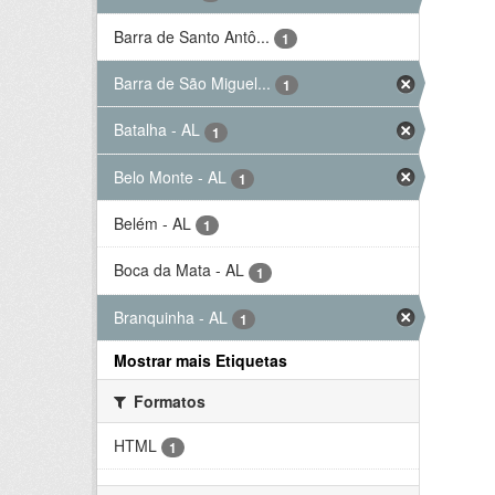
Barra de Santo Antô...
1
Barra de São Miguel...
1
Batalha - AL
1
Belo Monte - AL
1
Belém - AL
1
Boca da Mata - AL
1
Branquinha - AL
1
Mostrar mais Etiquetas
Formatos
HTML
1