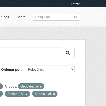
Entrar
rupos
Sobre
Ordenar por
Grupos:
Geociências
Atalaia - AL
Anadia - AL