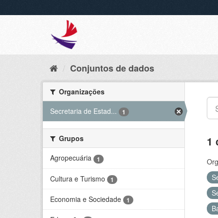
Conjuntos de dados
Organizações
Secretaria de Estad...
1
Grupos
1 
Agropecuária
1
Org
S
Cultura e Turismo
1
S
Economia e Sociedade
1
B