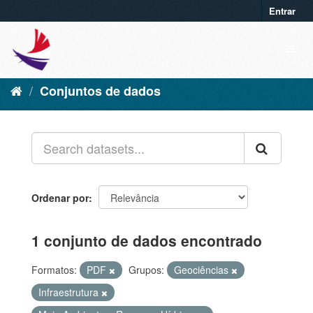
Entrar
Conjuntos de dados
Ordenar por
1 conjunto de dados encontrado
Formatos:
PDF
Grupos:
Geociências
Infraestrutura