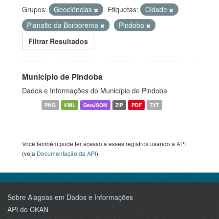
Grupos:
Geociências
Etiquetas:
Cidade
Planalto da Borborema
Pindoba
Filtrar Resultados
Município de Pindoba
Dados e Informações do Município de Pindoba
PNG
KML
GeoJSON
ZIP
PDF
TXT
Você também pode ter acesso a esses registros usando a
API
(veja
Documentação da API
).
Sobre Alagoas em Dados e Informações
API do CKAN