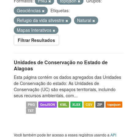
Formatos:
PNG
topojson
Grupos:
Geociências
Etiquetas:
Refugio da vida silvestre
Natural
Mapas Interativos
Filtrar Resultados
Unidades de Conservação no Estado de
Alagoas
Esta página contém os dados agregados das Unidades
de Conservação do estado: As Unidades de
Conservação (UC) são espaços territoriais, incluindo
seus recursos ambientais, com...
PNG
GeoJSON
KML
XLSX
CSV
ZIP
topojson
TXT
Você também pode ter acesso a esses registros usando a
API