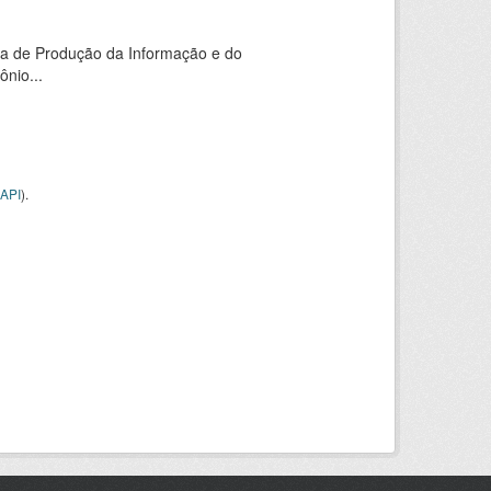
ia de Produção da Informação e do
nio...
API
).