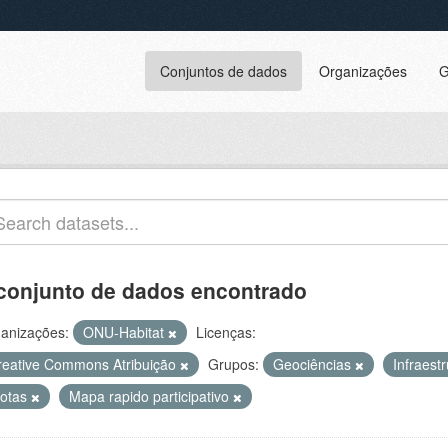
Conjuntos de dados
Organizações
G
conjunto de dados encontrado
anizações:
ONU-Habitat
Licenças:
reative Commons Atribuição
Grupos:
Geociências
Infraest
rotas
Mapa rapido participativo