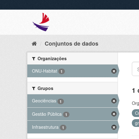
Conjuntos de dados
Organizações
ONU-Habitat
1
Grupos
1 
Geociências
1
Org
C
Gestão Pública
1
g
Infraestrutura
1