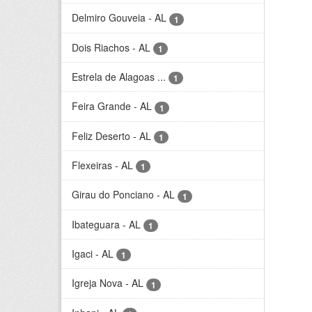
Delmiro Gouveia - AL
1
Dois Riachos - AL
1
Estrela de Alagoas ...
1
Feira Grande - AL
1
Feliz Deserto - AL
1
Flexeiras - AL
1
Girau do Ponciano - AL
1
Ibateguara - AL
1
Igaci - AL
1
Igreja Nova - AL
1