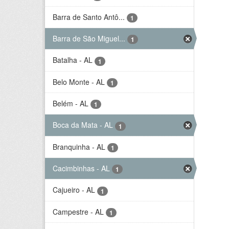
Barra de Santo Antô...
1
Barra de São Miguel...
1
Batalha - AL
1
Belo Monte - AL
1
Belém - AL
1
Boca da Mata - AL
1
Branquinha - AL
1
Cacimbinhas - AL
1
Cajueiro - AL
1
Campestre - AL
1