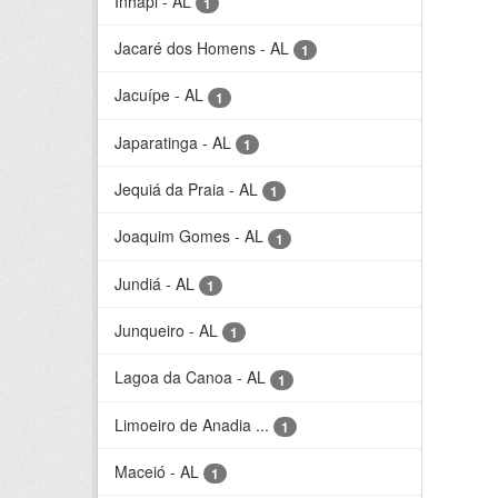
Inhapi - AL
1
Jacaré dos Homens - AL
1
Jacuípe - AL
1
Japaratinga - AL
1
Jequiá da Praia - AL
1
Joaquim Gomes - AL
1
Jundiá - AL
1
Junqueiro - AL
1
Lagoa da Canoa - AL
1
Limoeiro de Anadia ...
1
Maceió - AL
1