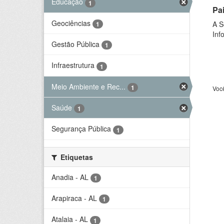
Educação
1
Pa
Geociências
A S
1
Inf
Gestão Pública
1
Infraestrutura
1
Meio Ambiente e Rec...
1
Voc
Saúde
1
Segurança Pública
1
Etiquetas
Anadia - AL
1
Arapiraca - AL
1
Atalaia - AL
1