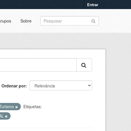
Entrar
rupos
Sobre
Ordenar por
 Turismo
Etiquetas:
 AL