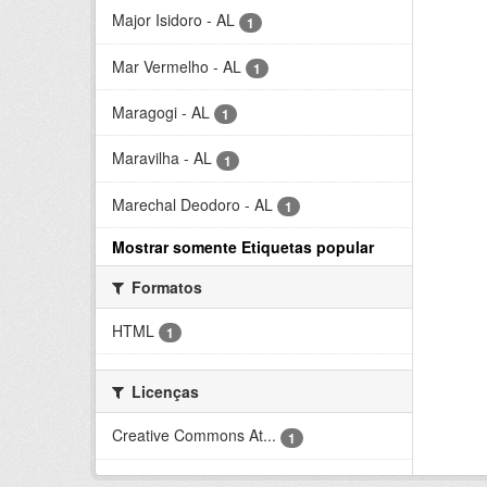
Major Isidoro - AL
1
Mar Vermelho - AL
1
Maragogi - AL
1
Maravilha - AL
1
Marechal Deodoro - AL
1
Mostrar somente Etiquetas popular
Formatos
HTML
1
Licenças
Creative Commons At...
1