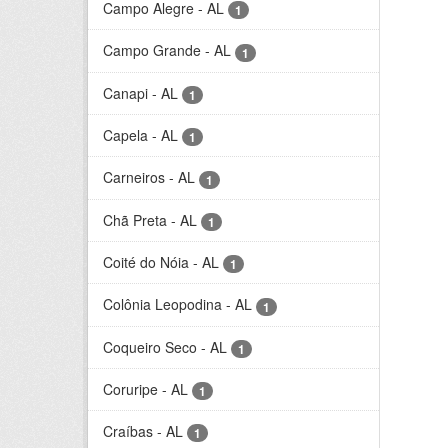
Campo Alegre - AL
1
Campo Grande - AL
1
Canapi - AL
1
Capela - AL
1
Carneiros - AL
1
Chã Preta - AL
1
Coité do Nóia - AL
1
Colônia Leopodina - AL
1
Coqueiro Seco - AL
1
Coruripe - AL
1
Craíbas - AL
1