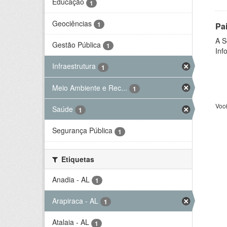
Educação
1
Geociências
1
Pa
A S
Gestão Pública
1
Inf
Infraestrutura
1
Meio Ambiente e Rec...
1
Voc
Saúde
1
Segurança Pública
1
Etiquetas
Anadia - AL
1
Arapiraca - AL
1
Atalaia - AL
1