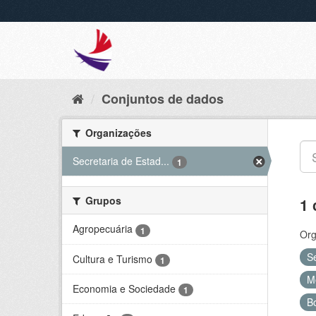
Conjuntos de dados
Organizações
Secretaria de Estad...
1
Grupos
1 
Agropecuária
1
Org
S
Cultura e Turismo
1
M
Economia e Sociedade
1
B