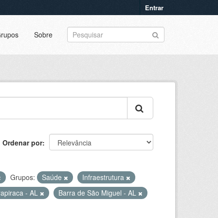
Entrar
rupos
Sobre
Ordenar por
Grupos:
Saúde
Infraestrutura
rapiraca - AL
Barra de São Miguel - AL