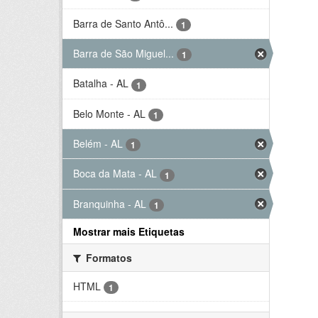
Barra de Santo Antô...
1
Barra de São Miguel...
1
Batalha - AL
1
Belo Monte - AL
1
Belém - AL
1
Boca da Mata - AL
1
Branquinha - AL
1
Mostrar mais Etiquetas
Formatos
HTML
1