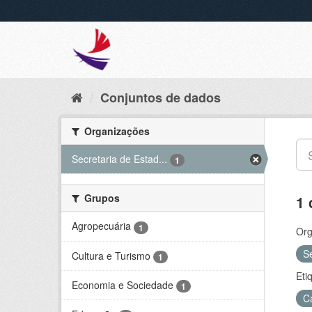
Conjuntos de dados
Organizações
Secretaria de Estad...
1
Grupos
1 
Agropecuária
1
Org
S
Cultura e Turismo
1
Eti
Economia e Sociedade
1
C