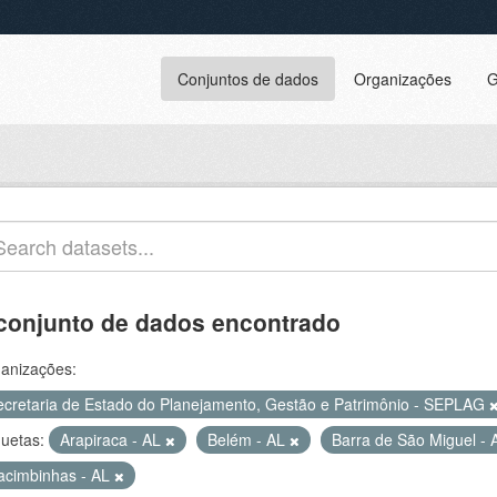
Conjuntos de dados
Organizações
G
conjunto de dados encontrado
anizações:
ecretaria de Estado do Planejamento, Gestão e Patrimônio - SEPLAG
quetas:
Arapiraca - AL
Belém - AL
Barra de São Miguel -
acimbinhas - AL