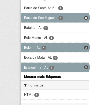
Barra de Santo Antô...
1
Barra de São Miguel...
1
Batalha - AL
1
Belo Monte - AL
1
Belém - AL
1
Boca da Mata - AL
1
Branquinha - AL
1
Mostrar mais Etiquetas
Formatos
HTML
1