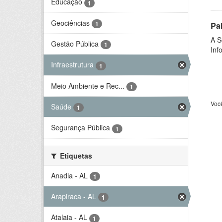
Educação
1
Geociências
1
Pa
A S
Gestão Pública
1
Inf
Infraestrutura
1
Meio Ambiente e Rec...
1
Voc
Saúde
1
Segurança Pública
1
Etiquetas
Anadia - AL
1
Arapiraca - AL
1
Atalaia - AL
1