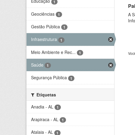
Educação
1
Pa
Geociências
A S
1
Inf
Gestão Pública
1
Infraestrutura
1
Meio Ambiente e Rec...
1
Voc
Saúde
1
Segurança Pública
1
Etiquetas
Anadia - AL
1
Arapiraca - AL
1
Atalaia - AL
1