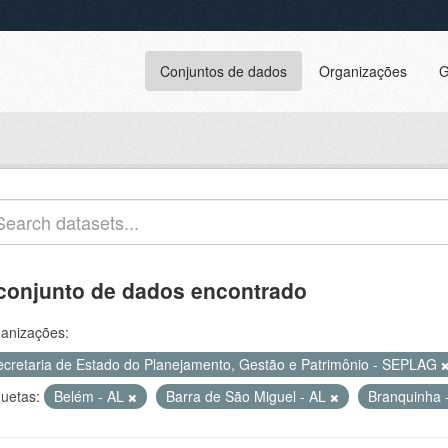
Conjuntos de dados
Organizações
G
conjunto de dados encontrado
anizações:
ecretaria de Estado do Planejamento, Gestão e Patrimônio - SEPLAG
quetas:
Belém - AL
Barra de São Miguel - AL
Branquinha 