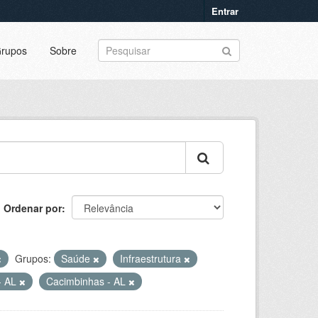
Entrar
rupos
Sobre
Ordenar por
Grupos:
Saúde
Infraestrutura
- AL
Cacimbinhas - AL