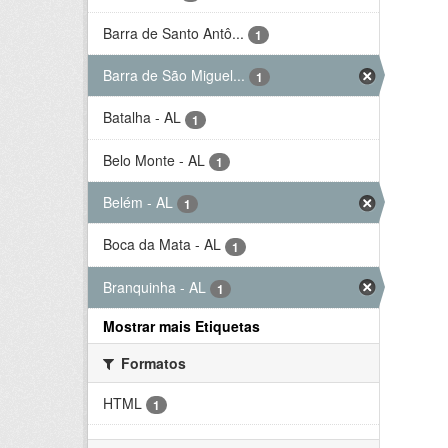
Barra de Santo Antô...
1
Barra de São Miguel...
1
Batalha - AL
1
Belo Monte - AL
1
Belém - AL
1
Boca da Mata - AL
1
Branquinha - AL
1
Mostrar mais Etiquetas
Formatos
HTML
1