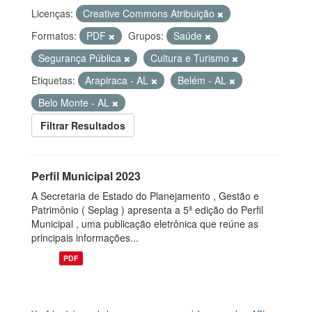
Licenças:
Creative Commons Atribuição
Formatos:
PDF
Grupos:
Saúde
Segurança Pública
Cultura e Turismo
Etiquetas:
Arapiraca - AL
Belém - AL
Belo Monte - AL
Filtrar Resultados
Perfil Municipal 2023
A Secretaria de Estado do Planejamento , Gestão e
Patrimônio ( Seplag ) apresenta a 5ª edição do Perfil
Municipal , uma publicação eletrônica que reúne as
principais informações...
PDF