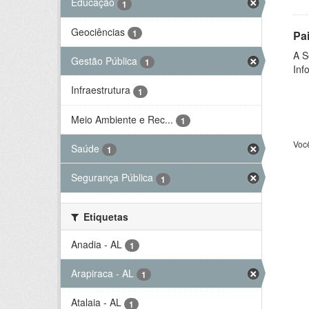
Educação
1
Geociências
1
Pa
A S
Gestão Pública
1
Inf
Infraestrutura
1
Meio Ambiente e Rec...
1
Voc
Saúde
1
Segurança Pública
1
Etiquetas
Anadia - AL
1
Arapiraca - AL
1
Atalaia - AL
1