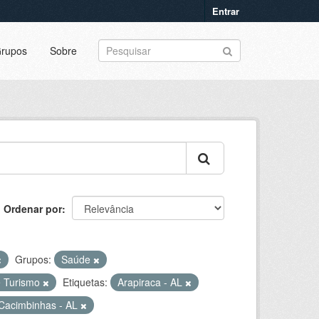
Entrar
rupos
Sobre
Ordenar por
Grupos:
Saúde
e Turismo
Etiquetas:
Arapiraca - AL
Cacimbinhas - AL