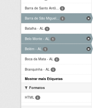
Barra de Santo Antô...
1
Barra de São Miguel...
1
Batalha - AL
1
Belo Monte - AL
1
Belém - AL
1
Boca da Mata - AL
1
Branquinha - AL
1
Mostrar mais Etiquetas
Formatos
HTML
1