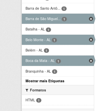
Barra de Santo Antô...
1
Barra de São Miguel...
1
Batalha - AL
1
Belo Monte - AL
1
Belém - AL
1
Boca da Mata - AL
1
Branquinha - AL
1
Mostrar mais Etiquetas
Formatos
HTML
1