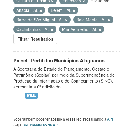
Cultura e Turismo
Educação
Etiquetas:
Anadia - AL
Belém - AL
Barra de São Miguel - AL
Belo Monte - AL
Cacimbinhas - AL
Mar Vermelho - AL
Filtrar Resultados
Painel - Perfil dos Municípios Alagoanos
A Secretaria de Estado do Planejamento, Gestão e
Patrimônio (Seplag) por meio da Superintendência de
Produção da Informação e do Conhecimento (SINC),
apresenta a 6ª edição do...
HTML
Você também pode ter acesso a esses registros usando a
API
(veja
Documentação da API
).