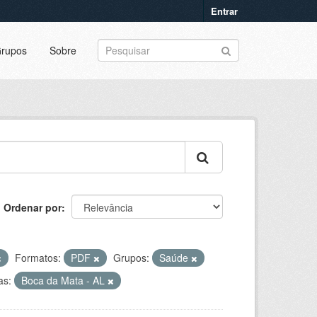
Entrar
rupos
Sobre
Ordenar por
Formatos:
PDF
Grupos:
Saúde
as:
Boca da Mata - AL