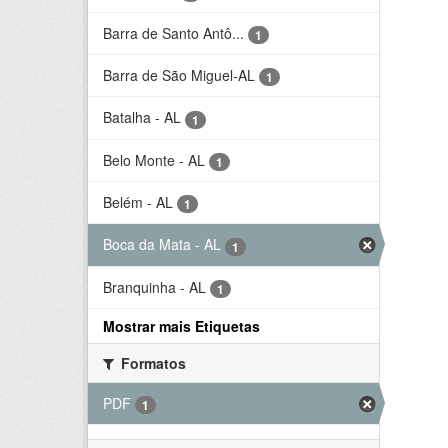
Barra de Santo Antô...
1
Barra de São Miguel-AL
1
Batalha - AL
1
Belo Monte - AL
1
Belém - AL
1
Boca da Mata - AL
1
Branquinha - AL
1
Mostrar mais Etiquetas
Formatos
PDF
1