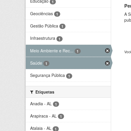
Educação
1
Per
Geociências
A S
1
pub
Gestão Pública
1
Infraestrutura
1
Meio Ambiente e Rec...
1
Voc
Saúde
1
Segurança Pública
1
Etiquetas
Anadia - AL
1
Arapiraca - AL
1
Atalaia - AL
1