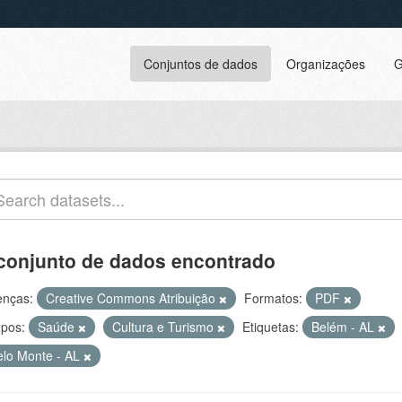
Conjuntos de dados
Organizações
G
conjunto de dados encontrado
enças:
Creative Commons Atribuição
Formatos:
PDF
pos:
Saúde
Cultura e Turismo
Etiquetas:
Belém - AL
elo Monte - AL