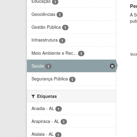
Educação
1
Per
Geociências
A S
1
pub
Gestão Pública
1
Infraestrutura
1
Meio Ambiente e Rec...
1
Voc
Saúde
1
Segurança Pública
1
Etiquetas
Anadia - AL
1
Arapiraca - AL
1
Atalaia - AL
1