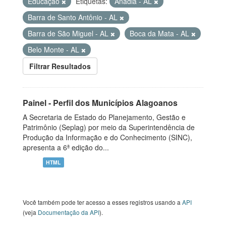
Educação
Etiquetas:
Anadia - AL
Barra de Santo Antônio - AL
Barra de São Miguel - AL
Boca da Mata - AL
Belo Monte - AL
Filtrar Resultados
Painel - Perfil dos Municípios Alagoanos
A Secretaria de Estado do Planejamento, Gestão e
Patrimônio (Seplag) por meio da Superintendência de
Produção da Informação e do Conhecimento (SINC),
apresenta a 6ª edição do...
HTML
Você também pode ter acesso a esses registros usando a
API
(veja
Documentação da API
).