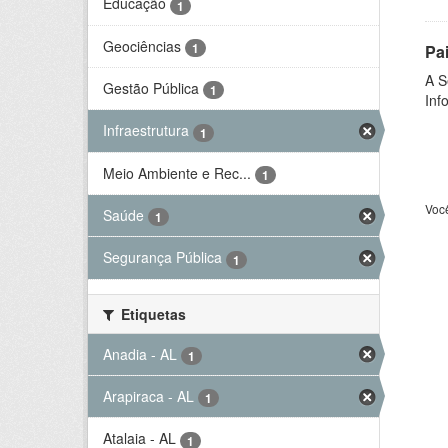
Educação
1
Geociências
1
Pa
A S
Gestão Pública
1
Inf
Infraestrutura
1
Meio Ambiente e Rec...
1
Voc
Saúde
1
Segurança Pública
1
Etiquetas
Anadia - AL
1
Arapiraca - AL
1
Atalaia - AL
1