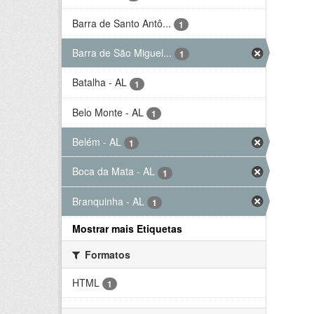
Barra de Santo Antô...
1
Barra de São Miguel...
1
Batalha - AL
1
Belo Monte - AL
1
Belém - AL
1
Boca da Mata - AL
1
Branquinha - AL
1
Mostrar mais Etiquetas
Formatos
HTML
1