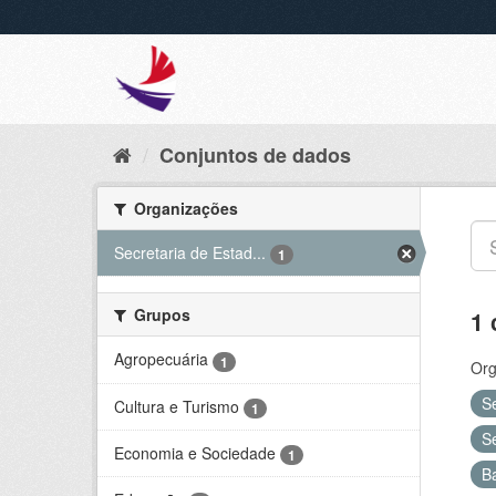
Conjuntos de dados
Organizações
Secretaria de Estad...
1
Grupos
1 
Agropecuária
1
Org
S
Cultura e Turismo
1
S
Economia e Sociedade
1
B