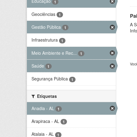
Educação
1
Geociências
1
Pa
A S
Gestão Pública
1
Inf
Infraestrutura
1
Meio Ambiente e Rec...
1
Voc
Saúde
1
Segurança Pública
1
Etiquetas
Anadia - AL
1
Arapiraca - AL
1
Atalaia - AL
1