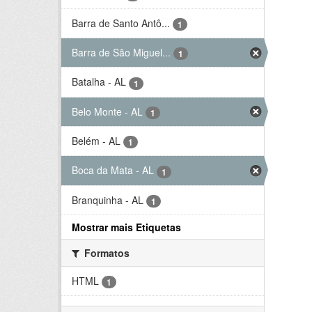
Barra de Santo Antô...
1
Barra de São Miguel...
1
Batalha - AL
1
Belo Monte - AL
1
Belém - AL
1
Boca da Mata - AL
1
Branquinha - AL
1
Mostrar mais Etiquetas
Formatos
HTML
1