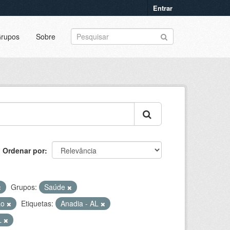
Entrar
rupos
Sobre
Ordenar por
Grupos:
Saúde
ão
Etiquetas:
Anadia - AL
L