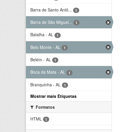
Barra de Santo Antô...
1
Barra de São Miguel...
1
Batalha - AL
1
Belo Monte - AL
1
Belém - AL
1
Boca da Mata - AL
1
Branquinha - AL
1
Mostrar mais Etiquetas
Formatos
HTML
1