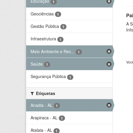
Educação
1
Geociências
1
Pa
A S
Gestão Pública
1
Inf
Infraestrutura
1
Meio Ambiente e Rec...
1
Voc
Saúde
1
Segurança Pública
1
Etiquetas
Anadia - AL
1
Arapiraca - AL
1
Atalaia - AL
1