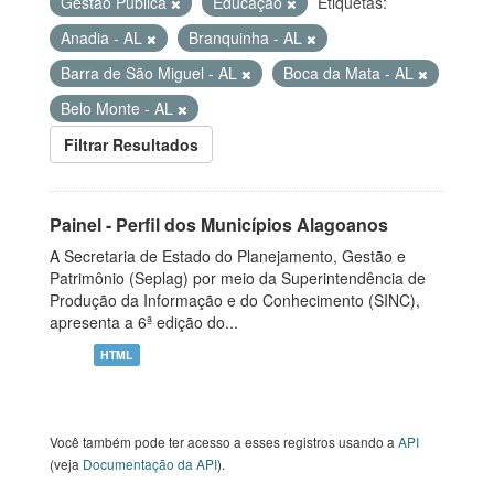
Gestão Pública
Educação
Etiquetas:
Anadia - AL
Branquinha - AL
Barra de São Miguel - AL
Boca da Mata - AL
Belo Monte - AL
Filtrar Resultados
Painel - Perfil dos Municípios Alagoanos
A Secretaria de Estado do Planejamento, Gestão e
Patrimônio (Seplag) por meio da Superintendência de
Produção da Informação e do Conhecimento (SINC),
apresenta a 6ª edição do...
HTML
Você também pode ter acesso a esses registros usando a
API
(veja
Documentação da API
).