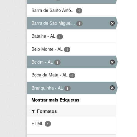
Barra de Santo Antô...
1
Barra de São Miguel...
1
Batalha - AL
1
Belo Monte - AL
1
Belém - AL
1
Boca da Mata - AL
1
Branquinha - AL
1
Mostrar mais Etiquetas
Formatos
HTML
1