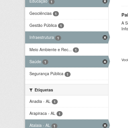
Educação
1
Geociências
1
Pa
A S
Gestão Pública
1
Inf
Infraestrutura
1
Meio Ambiente e Rec...
1
Voc
Saúde
1
Segurança Pública
1
Etiquetas
Anadia - AL
1
Arapiraca - AL
1
Atalaia - AL
1