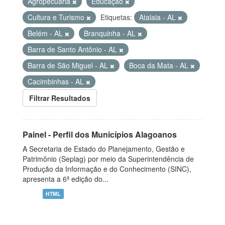
Agropecuária
Educação
Cultura e Turismo
Etiquetas:
Atalaia - AL
Belém - AL
Branquinha - AL
Barra de Santo Antônio - AL
Barra de São Miguel - AL
Boca da Mata - AL
Cacimbinhas - AL
Filtrar Resultados
Painel - Perfil dos Municípios Alagoanos
A Secretaria de Estado do Planejamento, Gestão e
Patrimônio (Seplag) por meio da Superintendência de
Produção da Informação e do Conhecimento (SINC),
apresenta a 6ª edição do...
HTML