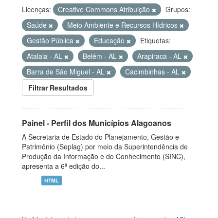
Licenças:
Creative Commons Atribuição
Grupos:
Saúde
Meio Ambiente e Recursos Hídricos
Gestão Pública
Educação
Etiquetas:
Atalaia - AL
Belém - AL
Arapiraca - AL
Barra de São Miguel - AL
Cacimbinhas - AL
Filtrar Resultados
Painel - Perfil dos Municípios Alagoanos
A Secretaria de Estado do Planejamento, Gestão e
Patrimônio (Seplag) por meio da Superintendência de
Produção da Informação e do Conhecimento (SINC),
apresenta a 6ª edição do...
HTML