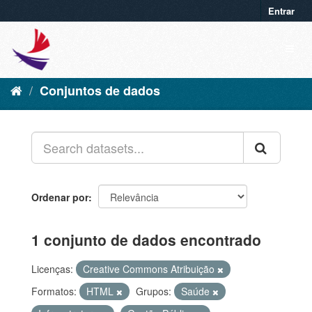
Entrar
Conjuntos de dados
Ordenar por
1 conjunto de dados encontrado
Licenças:
Creative Commons Atribuição
Formatos:
HTML
Grupos:
Saúde