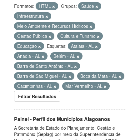
Formatos:
HTML
Grupos:
Saúde
Infraestrutura
Meio Ambiente e Recursos Hídricos
Gestão Pública
Cultura e Turismo
Educação
Etiquetas:
Atalaia - AL
Anadia - AL
Belém - AL
Barra de Santo Antônio - AL
Barra de São Miguel - AL
Boca da Mata - AL
Cacimbinhas - AL
Mar Vermelho - AL
Filtrar Resultados
Painel - Perfil dos Municípios Alagoanos
A Secretaria de Estado do Planejamento, Gestão e
Patrimônio (Seplag) por meio da Superintendência de