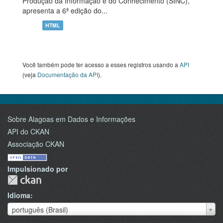
Produção da Informação e do Conhecimento (SINC),
apresenta a 6ª edição do...
HTML
Você também pode ter acesso a esses registros usando a
API
(veja
Documentação da API
).
Sobre Alagoas em Dados e Informações
API do CKAN
Associação CKAN
Impulsionado por
Idioma
Idioma
português (Brasil)