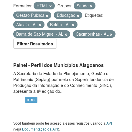
Formatos:
HTML
Grupos:
Saúde
Gestão Pública
Educação
Etiquetas:
Atalaia - AL
Belém - AL
Barra de São Miguel - AL
Cacimbinhas - AL
Filtrar Resultados
Painel - Perfil dos Municípios Alagoanos
A Secretaria de Estado do Planejamento, Gestão e
Patrimônio (Seplag) por meio da Superintendência de
Produção da Informação e do Conhecimento (SINC),
apresenta a 6ª edição do...
HTML
Você também pode ter acesso a esses registros usando a
API
(veja
Documentação da API
).