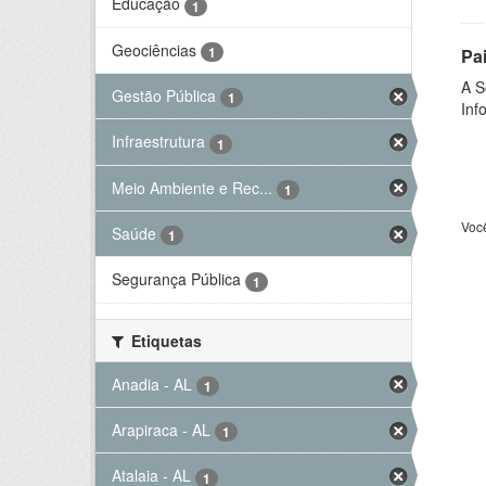
Educação
1
Geociências
1
Pa
A S
Gestão Pública
1
Inf
Infraestrutura
1
Meio Ambiente e Rec...
1
Voc
Saúde
1
Segurança Pública
1
Etiquetas
Anadia - AL
1
Arapiraca - AL
1
Atalaia - AL
1