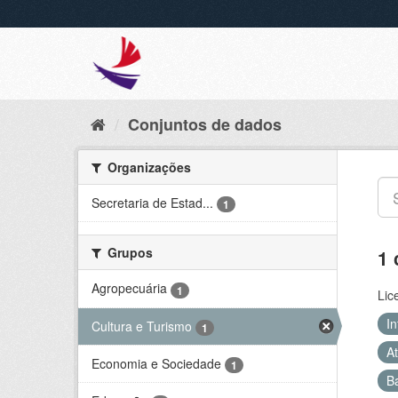
Conjuntos de dados
Organizações
Secretaria de Estad...
1
Grupos
1 
Agropecuária
1
Lic
In
Cultura e Turismo
1
At
Economia e Sociedade
1
B