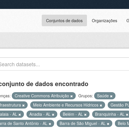
Conjuntos de dados
Organizações
G
conjunto de dados encontrado
enças:
Creative Commons Atribuição
Grupos:
Saúde
fraestrutura
Meio Ambiente e Recursos Hídricos
Gestão P
alaia - AL
Anadia - AL
Belém - AL
Branquinha - AL
arra de Santo Antônio - AL
Barra de São Miguel - AL
Belo 