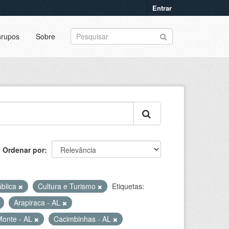
Entrar
rupos
Sobre
Ordenar por
ública
Cultura e Turismo
Etiquetas:
Arapiraca - AL
Monte - AL
Cacimbinhas - AL