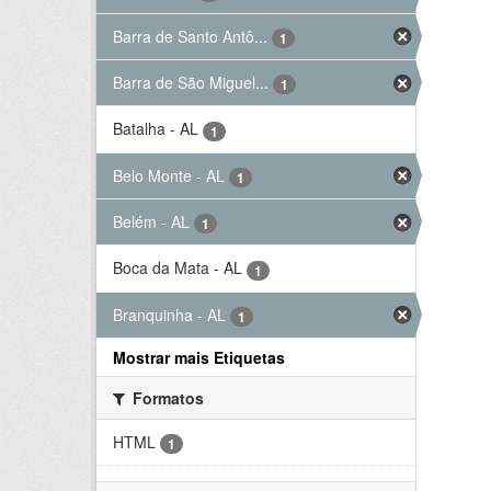
Barra de Santo Antô...
1
Barra de São Miguel...
1
Batalha - AL
1
Belo Monte - AL
1
Belém - AL
1
Boca da Mata - AL
1
Branquinha - AL
1
Mostrar mais Etiquetas
Formatos
HTML
1