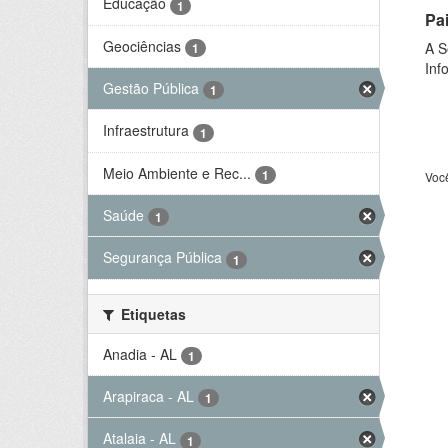
Educação
1
Pa
Geociências
A S
1
Inf
Gestão Pública
1
Infraestrutura
1
Meio Ambiente e Rec...
1
Voc
Saúde
1
Segurança Pública
1
Etiquetas
Anadia - AL
1
Arapiraca - AL
1
Atalaia - AL
1