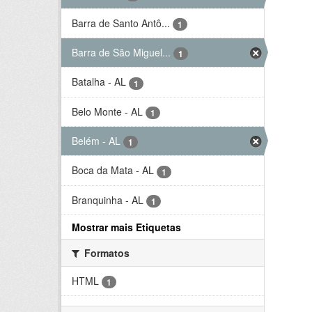
Barra de Santo Antô...
1
Barra de São Miguel...
1
Batalha - AL
1
Belo Monte - AL
1
Belém - AL
1
Boca da Mata - AL
1
Branquinha - AL
1
Mostrar mais Etiquetas
Formatos
HTML
1