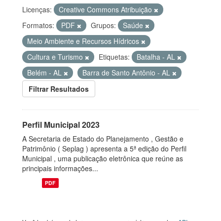
Licenças:
Creative Commons Atribuição
Formatos:
PDF
Grupos:
Saúde
Meio Ambiente e Recursos Hídricos
Cultura e Turismo
Etiquetas:
Batalha - AL
Belém - AL
Barra de Santo Antônio - AL
Filtrar Resultados
Perfil Municipal 2023
A Secretaria de Estado do Planejamento , Gestão e
Patrimônio ( Seplag ) apresenta a 5ª edição do Perfil
Municipal , uma publicação eletrônica que reúne as
principais informações...
PDF