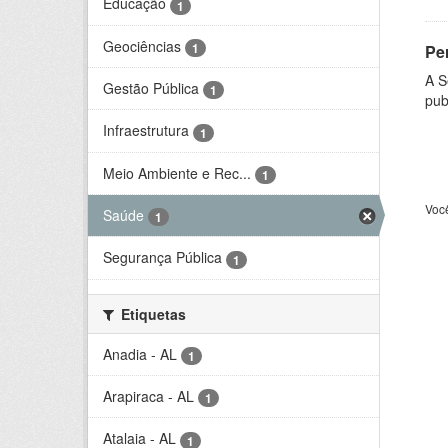
Educação
1
Geociências
1
Per
A S
Gestão Pública
1
pub
Infraestrutura
1
Meio Ambiente e Rec...
1
Voc
Saúde
1
Segurança Pública
1
Etiquetas
Anadia - AL
1
Arapiraca - AL
1
Atalaia - AL
1