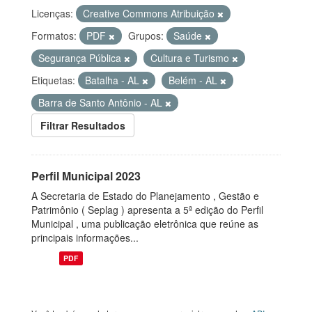
Licenças:
Creative Commons Atribuição
Formatos:
PDF
Grupos:
Saúde
Segurança Pública
Cultura e Turismo
Etiquetas:
Batalha - AL
Belém - AL
Barra de Santo Antônio - AL
Filtrar Resultados
Perfil Municipal 2023
A Secretaria de Estado do Planejamento , Gestão e
Patrimônio ( Seplag ) apresenta a 5ª edição do Perfil
Municipal , uma publicação eletrônica que reúne as
principais informações...
PDF