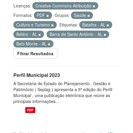
Licenças:
Creative Commons Atribuição
Formatos:
PDF
Grupos:
Saúde
Cultura e Turismo
Etiquetas:
Batalha - AL
Belém - AL
Barra de Santo Antônio - AL
Belo Monte - AL
Filtrar Resultados
Perfil Municipal 2023
A Secretaria de Estado do Planejamento , Gestão e
Patrimônio ( Seplag ) apresenta a 5ª edição do Perfil
Municipal , uma publicação eletrônica que reúne as
principais informações...
PDF