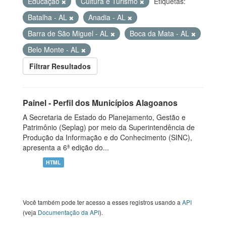
Educação
Cultura e Turismo
Etiquetas:
Batalha - AL
Anadia - AL
Barra de São Miguel - AL
Boca da Mata - AL
Belo Monte - AL
Filtrar Resultados
Painel - Perfil dos Municípios Alagoanos
A Secretaria de Estado do Planejamento, Gestão e
Patrimônio (Seplag) por meio da Superintendência de
Produção da Informação e do Conhecimento (SINC),
apresenta a 6ª edição do...
HTML
Você também pode ter acesso a esses registros usando a
API
(veja
Documentação da API
).