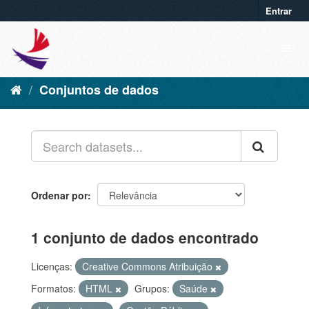
Entrar
Conjuntos de dados
Ordenar por
1 conjunto de dados encontrado
Licenças:
Creative Commons Atribuição
Formatos:
HTML
Grupos:
Saúde