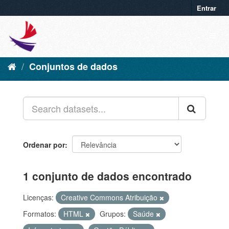
Entrar
Conjuntos de dados
Ordenar por
1 conjunto de dados encontrado
Licenças:
Creative Commons Atribuição
Formatos:
HTML
Grupos:
Saúde