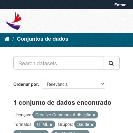
Entrar
Conjuntos de dados
Ordenar por
1 conjunto de dados encontrado
Licenças:
Creative Commons Atribuição
Formatos:
HTML
Grupos:
Saúde