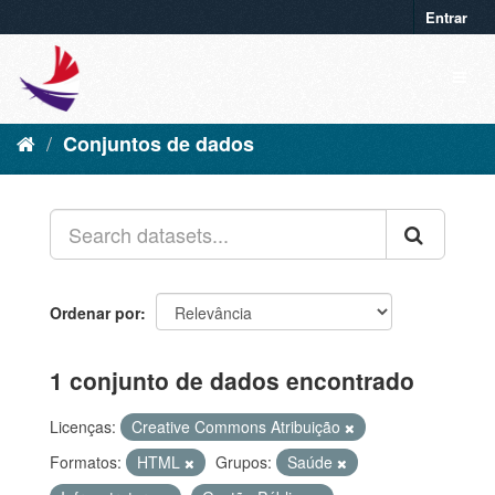
Entrar
Conjuntos de dados
Ordenar por
1 conjunto de dados encontrado
Licenças:
Creative Commons Atribuição
Formatos:
HTML
Grupos:
Saúde