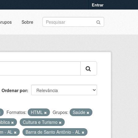
Entrar
rupos
Sobre
Ordenar por
Formatos:
HTML
Grupos:
Saúde
ública
Cultura e Turismo
ém - AL
Barra de Santo Antônio - AL