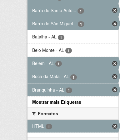
Barra de Santo Antô...
1
Barra de São Miguel...
1
Batalha - AL
1
Belo Monte - AL
1
Belém - AL
1
Boca da Mata - AL
1
Branquinha - AL
1
Mostrar mais Etiquetas
Formatos
HTML
1