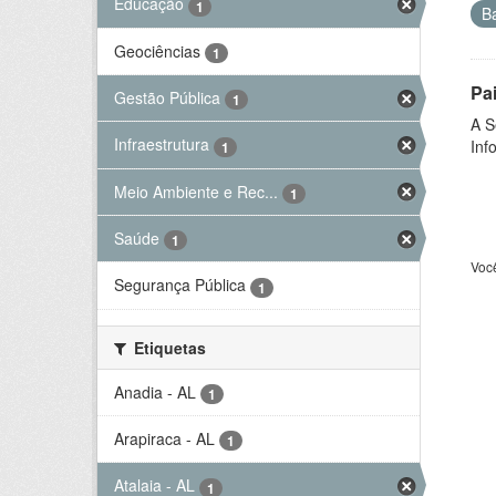
Educação
1
B
Geociências
1
Pa
Gestão Pública
1
A S
Infraestrutura
Inf
1
Meio Ambiente e Rec...
1
Saúde
1
Voc
Segurança Pública
1
Etiquetas
Anadia - AL
1
Arapiraca - AL
1
Atalaia - AL
1