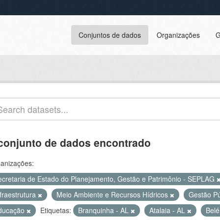
Conjuntos de dados
Organizações
G
conjunto de dados encontrado
anizações:
ecretaria de Estado do Planejamento, Gestão e Patrimônio - SEPLAG
fraestrutura
Meio Ambiente e Recursos Hídricos
Gestão P
ducação
Etiquetas:
Branquinha - AL
Atalaia - AL
Bel