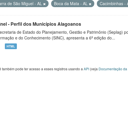
arra de São Miguel - AL
Boca da Mata - AL
Cacimbinhas -
inel - Perfil dos Municípios Alagoanos
ecretaria de Estado do Planejamento, Gestão e Patrimônio (Seplag) p
ormação e do Conhecimento (SINC), apresenta a 6ª edição do...
HTML
ê também pode ter acesso a esses registros usando a
API
(veja
Documentação da 