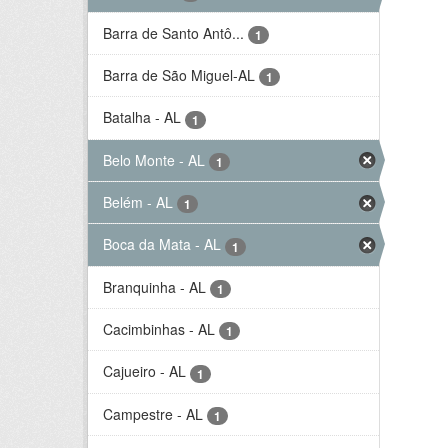
Barra de Santo Antô...
1
Barra de São Miguel-AL
1
Batalha - AL
1
Belo Monte - AL
1
Belém - AL
1
Boca da Mata - AL
1
Branquinha - AL
1
Cacimbinhas - AL
1
Cajueiro - AL
1
Campestre - AL
1