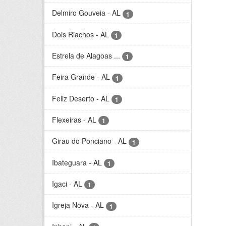
Delmiro Gouveia - AL
1
Dois Riachos - AL
1
Estrela de Alagoas ...
1
Feira Grande - AL
1
Feliz Deserto - AL
1
Flexeiras - AL
1
Girau do Ponciano - AL
1
Ibateguara - AL
1
Igaci - AL
1
Igreja Nova - AL
1