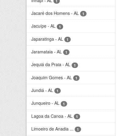
Inhapi - AL
1
Jacaré dos Homens - AL
1
Jacuípe - AL
1
Japaratinga - AL
1
Jaramataia - AL
1
Jequiá da Praia - AL
1
Joaquim Gomes - AL
1
Jundiá - AL
1
Junqueiro - AL
1
Lagoa da Canoa - AL
1
Limoeiro de Anadia ...
1