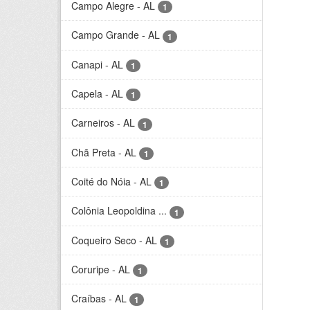
Campo Alegre - AL
1
Campo Grande - AL
1
Canapi - AL
1
Capela - AL
1
Carneiros - AL
1
Chã Preta - AL
1
Coité do Nóia - AL
1
Colônia Leopoldina ...
1
Coqueiro Seco - AL
1
Coruripe - AL
1
Craíbas - AL
1