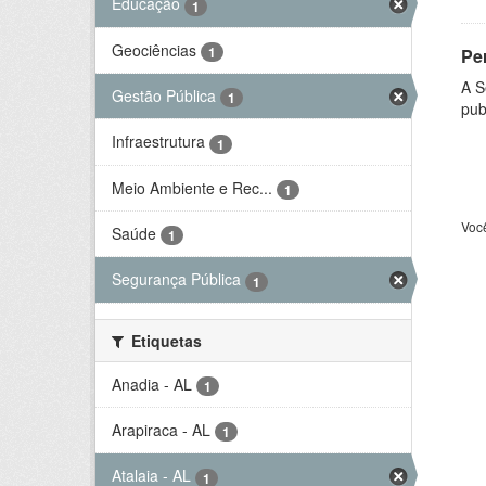
Educação
1
Geociências
1
Per
A S
Gestão Pública
1
pub
Infraestrutura
1
Meio Ambiente e Rec...
1
Voc
Saúde
1
Segurança Pública
1
Etiquetas
Anadia - AL
1
Arapiraca - AL
1
Atalaia - AL
1