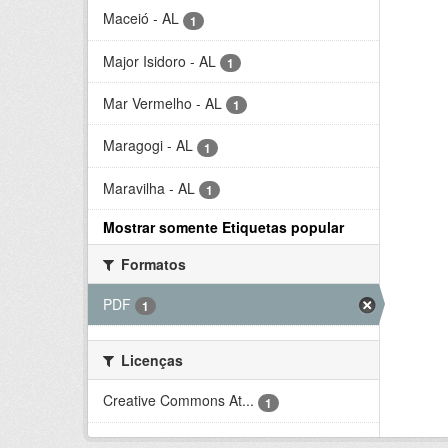
Maceió - AL
1
Major Isidoro - AL
1
Mar Vermelho - AL
1
Maragogi - AL
1
Maravilha - AL
1
Mostrar somente Etiquetas popular
Formatos
PDF
1
Licenças
Creative Commons At...
1