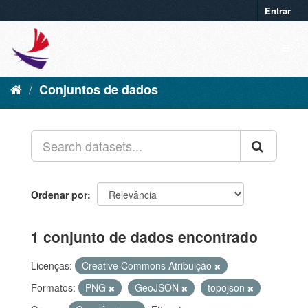
Entrar
Conjuntos de dados
Ordenar por
1 conjunto de dados encontrado
Licenças:
Creative Commons Atribuição
Formatos:
PNG
GeoJSON
topojson