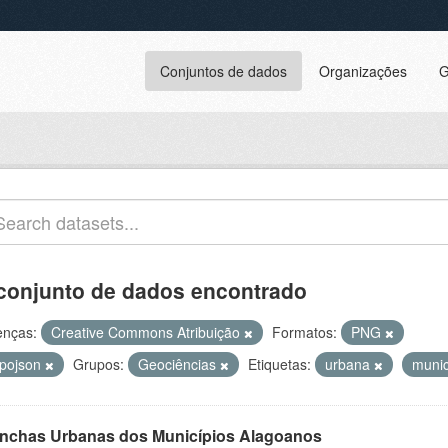
Conjuntos de dados
Organizações
G
conjunto de dados encontrado
enças:
Creative Commons Atribuição
Formatos:
PNG
opojson
Grupos:
Geociências
Etiquetas:
urbana
muni
nchas Urbanas dos Municípios Alagoanos