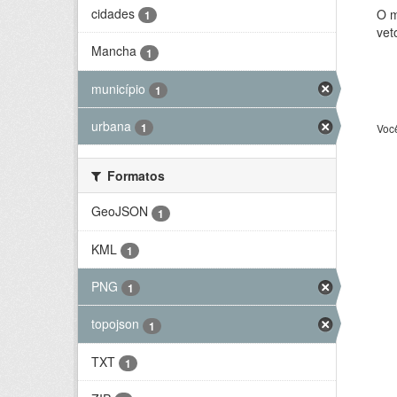
cidades
O m
1
vet
Mancha
1
município
1
urbana
1
Voc
Formatos
GeoJSON
1
KML
1
PNG
1
topojson
1
TXT
1