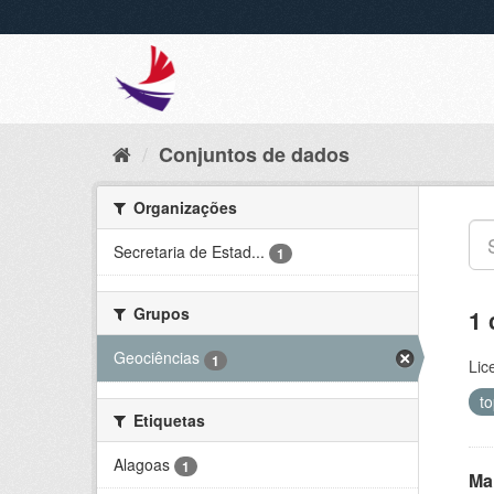
Conjuntos de dados
Organizações
Secretaria de Estad...
1
Grupos
1 
Geociências
1
Lic
t
Etiquetas
Alagoas
1
Ma