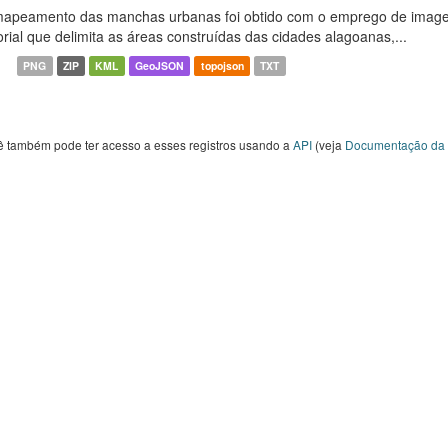
apeamento das manchas urbanas foi obtido com o emprego de image
orial que delimita as áreas construídas das cidades alagoanas,...
PNG
ZIP
KML
GeoJSON
topojson
TXT
ê também pode ter acesso a esses registros usando a
API
(veja
Documentação da 