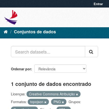
Entrar
Conjuntos de dados
Ordenar por
1 conjunto de dados encontrado
Licenças:
Creative Commons Atribuição
Formatos:
topojson
PNG
Grupos: